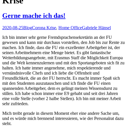
Krise
Gerne mache ich das!
2020-08-25
Blog
Corona Krise
,
Home Office
Gabriele Hänsel
Ich bin immer sehr gerne Fremdsprachensekretärin an der FU
gewesen und kann mir durchaus vorstellen, den Job bis zur Rente zu
machen. Ich finde, dass die FU ein exzellenter Arbeitgeber ist, der
seinen Arbeitnehmern eine Menge bietet. Es gibt fantastische
Weiterbildungsangebote, mit Erasmus Staff die Möglichkeit Europa
und die Welt kennenzulernen und mit den Sportangeboten sich fit zu
halten. Ich hatte immer angenehme, mich respektierende und
verständnisvolle Chefs und ich liebe die Offenheit und
Freundlichkeit, die an der FU herrscht. Es macht immer Spaß sich
mit den Studenten auszutauschen und ich finde die FU einen
spannenden Arbeitgeber, dem es gelingt meinen Wissensdurst zu
stillen. Ich habe schon immer eine E9 gehabt und seit drei Jahren
eine volle Stelle (vorher 2 halbe Stellen). Ich bin mit meiner Arbeit
sehr zufrieden.
Mich treibt gerade in diesem Moment eher eine andere Sache um,
und es würde mich brennend interessieren, wie der Personalrat dazu
steht.