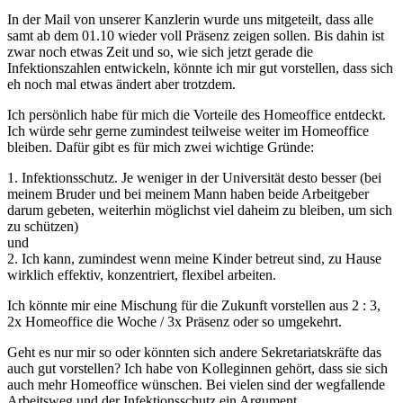
In der Mail von unserer Kanzlerin wurde uns mitgeteilt, dass alle
samt ab dem 01.10 wieder voll Präsenz zeigen sollen. Bis dahin ist
zwar noch etwas Zeit und so, wie sich jetzt gerade die
Infektionszahlen entwickeln, könnte ich mir gut vorstellen, dass sich
eh noch mal etwas ändert aber trotzdem.
Ich persönlich habe für mich die Vorteile des Homeoffice entdeckt.
Ich würde sehr gerne zumindest teilweise weiter im Homeoffice
bleiben. Dafür gibt es für mich zwei wichtige Gründe:
1. Infektionsschutz. Je weniger in der Universität desto besser (bei
meinem Bruder und bei meinem Mann haben beide Arbeitgeber
darum gebeten, weiterhin möglichst viel daheim zu bleiben, um sich
zu schützen)
und
2. Ich kann, zumindest wenn meine Kinder betreut sind, zu Hause
wirklich effektiv, konzentriert, flexibel arbeiten.
Ich könnte mir eine Mischung für die Zukunft vorstellen aus 2 : 3,
2x Homeoffice die Woche / 3x Präsenz oder so umgekehrt.
Geht es nur mir so oder könnten sich andere Sekretariatskräfte das
auch gut vorstellen? Ich habe von Kolleginnen gehört, dass sie sich
auch mehr Homeoffice wünschen. Bei vielen sind der wegfallende
Arbeitsweg und der Infektionsschutz ein Argument.