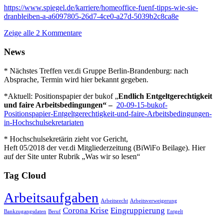
https
://www.spiegel.de/karriere/homeoffice-fuenf-tipps-wie-sie-
dranbleiben-a-a6097805-26d7-4ce0-a27d-5039b2c8ca8e
Zeige alle 2 Kommentare
News
* Nächstes Treffen ver.di Gruppe Berlin-Brandenburg: nach
Absprache, Termin wird hier bekannt gegeben.
*Aktuell: Positionspapier der bukof „
Endlich Entgeltgerechtigkeit
und faire Arbeitsbedingungen“ –
20-09-15-bukof-
Positionspapier-Entgeltgerechtigkeit-und-faire-Arbeitsbedingungen-
in-Hochschulsekretariaten
* Hochschulsekretärin zieht vor Gericht,
Heft 05/2018 der ver.di Mitgliederzeitung (BiWiFo Beilage). Hier
auf der Site unter Rubrik „Was wir so lesen“
Tag Cloud
Arbeitsaufgaben
Arbeitsrecht
Arbeitsverweigerung
Corona Krise
Eingruppierung
Bankzugangsdaten
Beruf
Entgelt