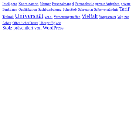
Intelligenz
Koordinatorin
Männer
Personalmangel
Personalstelle
private Aufgaben
private
Tarif
Bankdaten
Qualifikation
Sachbearbeitung
Scheißjob
Sekretariat
Selbstverständnis
Universität
Vielfalt
Technik
ver.di
Vernetzungstreffen
Vorgesetzter
Weg zur
Arbeit
ÖffentlicherDienst
Übergriffigkeit
Stolz präsentiert von WordPress