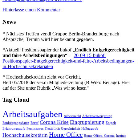
Hinterlasse einen Kommentar
News
* Nächstes Treffen ver.di Gruppe Berlin-Brandenburg: nach
Absprache, Termin wird hier bekannt gegeben.
*Aktuell: Positionspapier der bukof „
Endlich Entgeltgerechtigkeit
und faire Arbeitsbedingungen“ –
20-09-15-bukof-
Positionspapier-Entgeltgerechtigkeit-und-faire-Arbeitsbedingungen-
in-Hochschulsekretariaten
* Hochschulsekretärin zieht vor Gericht,
Heft 05/2018 der ver.di Mitgliederzeitung (BiWiFo Beilage). Hier
auf der Site unter Rubrik „Was wir so lesen“
Tag Cloud
Arbeitsaufgaben
Arbeitsrecht
Arbeitsverweigerung
Corona Krise
Eingruppierung
Bankzugangsdaten
Beruf
Entgelt
Erfahrungsstufe
Feminismus
Flexibilität
Gerechtigkeit
Halbtagsjob
Home Office
Hochschulsekretärin
Home Office. Corona
Institut