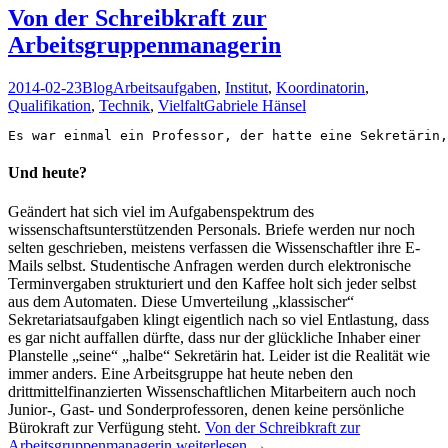
Von der Schreibkraft zur
Arbeitsgruppenmanagerin
2014-02-23
Blog
Arbeitsaufgaben
,
Institut
,
Koordinatorin
,
Qualifikation
,
Technik
,
Vielfalt
Gabriele Hänsel
Es war einmal ein Professor, der hatte eine Sekretärin,
Und heute?
Geändert hat sich viel im Aufgabenspektrum des
wissenschaftsunterstützenden Personals. Briefe werden nur noch
selten geschrieben, meistens verfassen die Wissenschaftler ihre E-
Mails selbst. Studentische Anfragen werden durch elektronische
Terminvergaben strukturiert und den Kaffee holt sich jeder selbst
aus dem Automaten. Diese Umverteilung „klassischer“
Sekretariatsaufgaben klingt eigentlich nach so viel Entlastung, dass
es gar nicht auffallen dürfte, dass nur der glückliche Inhaber einer
Planstelle „seine“ „halbe“ Sekretärin hat. Leider ist die Realität wie
immer anders. Eine Arbeitsgruppe hat heute neben den
drittmittelfinanzierten Wissenschaftlichen Mitarbeitern auch noch
Junior-, Gast- und Sonderprofessoren, denen keine persönliche
Bürokraft zur Verfügung steht.
Von der Schreibkraft zur
Arbeitsgruppenmanagerin
weiterlesen
→