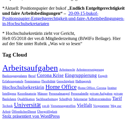
*Aktuell: Positionspapier der bukof „
Endlich Entgeltgerechtigkeit
und faire Arbeitsbedingungen“ –
20-09-15-bukof-
Positionspapier-Entgeltgerechtigkeit-und-faire-Arbeitsbedingungen-
in-Hochschulsekretariaten
* Hochschulsekretärin zieht vor Gericht,
Heft 05/2018 der ver.di Mitgliederzeitung (BiWiFo Beilage). Hier
auf der Site unter Rubrik „Was wir so lesen“
Tag Cloud
Arbeitsaufgaben
Arbeitsrecht
Arbeitsverweigerung
Corona Krise
Eingruppierung
Bankzugangsdaten
Beruf
Entgelt
Erfahrungsstufe
Feminismus
Flexibilität
Gerechtigkeit
Halbtagsjob
Home Office
Hochschulsekretärin
Home Office. Corona
Institut
Intelligenz
Koordinatorin
Männer
Personalmangel
Personalstelle
private Aufgaben
private
Tarif
Bankdaten
Qualifikation
Sachbearbeitung
Scheißjob
Sekretariat
Selbstverständnis
Universität
Vielfalt
Technik
ver.di
Vernetzungstreffen
Vorgesetzter
Weg zur
Arbeit
ÖffentlicherDienst
Übergriffigkeit
Stolz präsentiert von WordPress