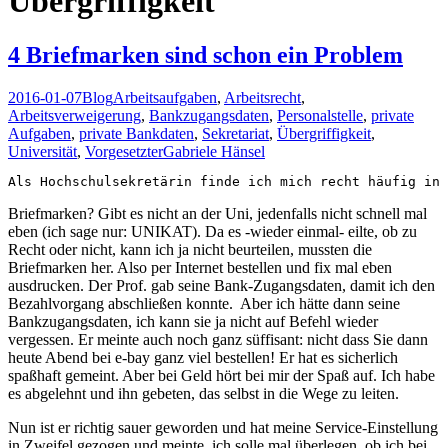
Übergriffigkeit
4 Briefmarken sind schon ein Problem
2016-01-07
Blog
Arbeitsaufgaben
,
Arbeitsrecht
,
Arbeitsverweigerung
,
Bankzugangsdaten
,
Personalstelle
,
private
Aufgaben
,
private Bankdaten
,
Sekretariat
,
Übergriffigkeit
,
Universität
,
Vorgesetzter
Gabriele Hänsel
Als Hochschulsekretärin finde ich mich recht häufig in 
Briefmarken? Gibt es nicht an der Uni, jedenfalls nicht schnell mal
eben (ich sage nur: UNIKAT). Da es -wieder einmal- eilte, ob zu
Recht oder nicht, kann ich ja nicht beurteilen, mussten die
Briefmarken her. Also per Internet bestellen und fix mal eben
ausdrucken. Der Prof. gab seine Bank-Zugangsdaten, damit ich den
Bezahlvorgang abschließen konnte. Aber ich hätte dann seine
Bankzugangsdaten, ich kann sie ja nicht auf Befehl wieder
vergessen. Er meinte auch noch ganz süffisant: nicht dass Sie dann
heute Abend bei e-bay ganz viel bestellen! Er hat es sicherlich
spaßhaft gemeint. Aber bei Geld hört bei mir der Spaß auf. Ich habe
es abgelehnt und ihn gebeten, das selbst in die Wege zu leiten.
Nun ist er richtig sauer geworden und hat meine Service-Einstellung
in Zweifel gezogen und meinte, ich solle mal überlegen, ob ich bei