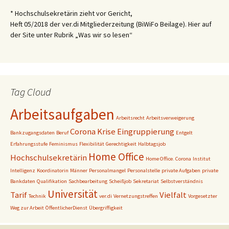
* Hochschulsekretärin zieht vor Gericht,
Heft 05/2018 der ver.di Mitgliederzeitung (BiWiFo Beilage). Hier auf
der Site unter Rubrik „Was wir so lesen“
Tag Cloud
Arbeitsaufgaben
Arbeitsrecht
Arbeitsverweigerung
Corona Krise
Eingruppierung
Bankzugangsdaten
Beruf
Entgelt
Erfahrungsstufe
Feminismus
Flexibilität
Gerechtigkeit
Halbtagsjob
Home Office
Hochschulsekretärin
Home Office. Corona
Institut
Intelligenz
Koordinatorin
Männer
Personalmangel
Personalstelle
private Aufgaben
private
Bankdaten
Qualifikation
Sachbearbeitung
Scheißjob
Sekretariat
Selbstverständnis
Universität
Tarif
Vielfalt
Technik
ver.di
Vernetzungstreffen
Vorgesetzter
Weg zur Arbeit
ÖffentlicherDienst
Übergriffigkeit